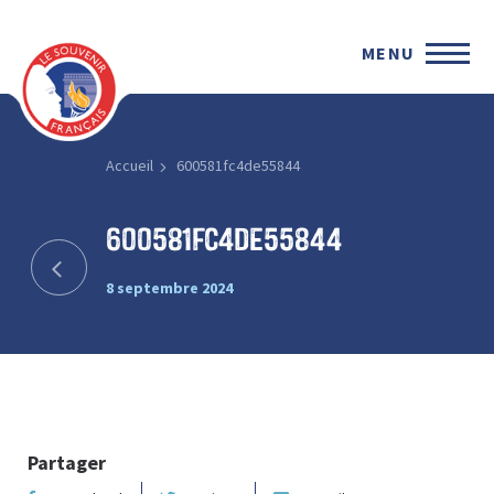
MENU
Accueil
600581fc4de55844
600581fc4de55844
8 septembre 2024
Partager