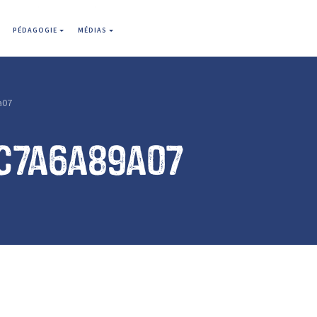
PÉDAGOGIE
MÉDIAS
a07
1c7a6a89a07