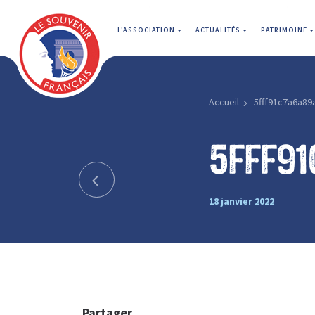
L'ASSOCIATION
ACTUALITÉS
PATRIMOINE
Accueil
5fff91c7a6a89
5fff9
18 janvier 2022
Partager