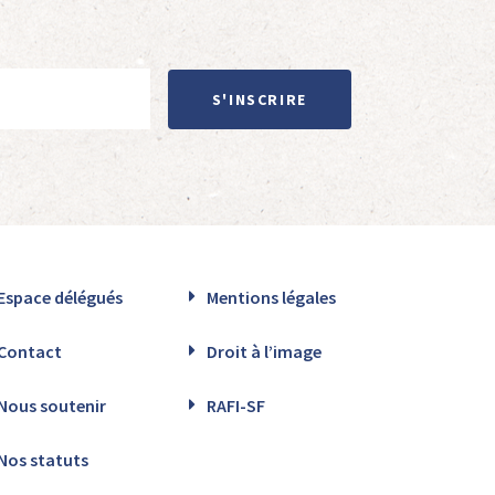
S'INSCRIRE
Espace délégués
Mentions légales
Contact
Droit à l’image
Nous soutenir
RAFI-SF
Nos statuts