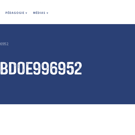
PÉDAGOGIE
MÉDIAS
6952
1bd0e996952