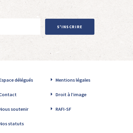
S'INSCRIRE
Espace délégués
Mentions légales
Contact
Droit à l’image
Nous soutenir
RAFI-SF
Nos statuts