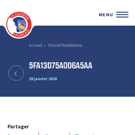
MENU
Accueil
5fa13d75a0d6a5aa
5fa13d75a0d6a5aa
28 janvier 2026
Partager