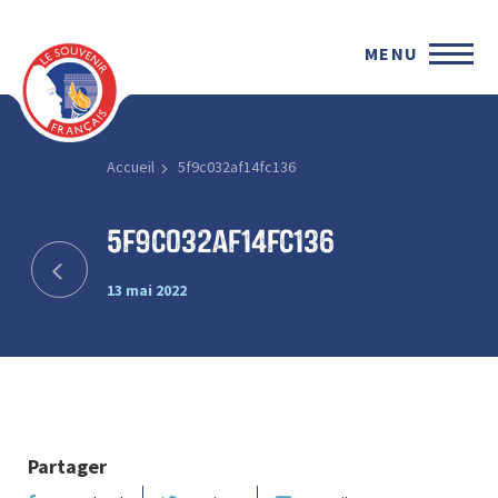
MENU
Accueil
5f9c032af14fc136
5f9c032af14fc136
13 mai 2022
Partager