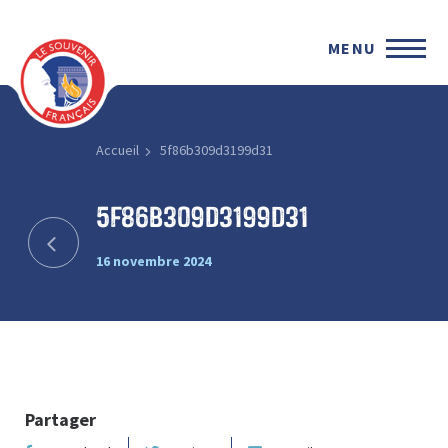
MENU
Accueil
5f86b309d3199d31
5f86b309d3199d31
16 novembre 2024
Partager