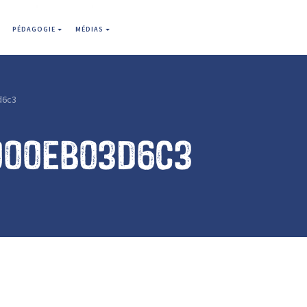
PÉDAGOGIE
MÉDIAS
d6c3
000eb03d6c3