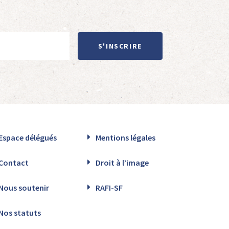
S'INSCRIRE
Espace délégués
Mentions légales
Contact
Droit à l’image
Nous soutenir
RAFI-SF
Nos statuts