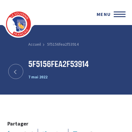
MENU
Accueil
5f5156fea2f53914
5f5156fea2f53914
7 mai 2022
Partager