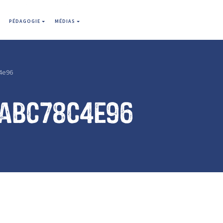
PÉDAGOGIE
MÉDIAS
4e96
eabc78c4e96