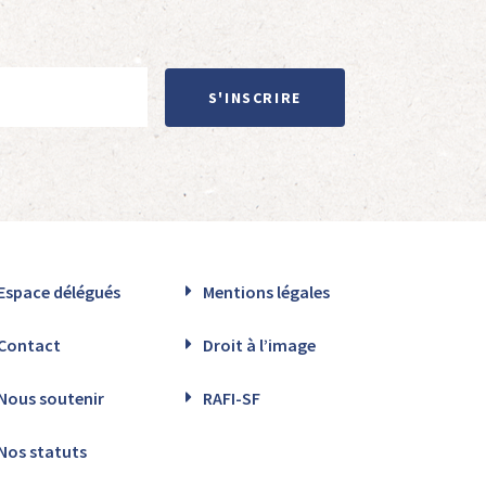
S'INSCRIRE
Espace délégués
Mentions légales
Contact
Droit à l’image
Nous soutenir
RAFI-SF
Nos statuts