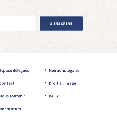
S'INSCRIRE
Espace délégués
Mentions légales
Contact
Droit à l’image
Nous soutenir
RAFI-SF
Nos statuts