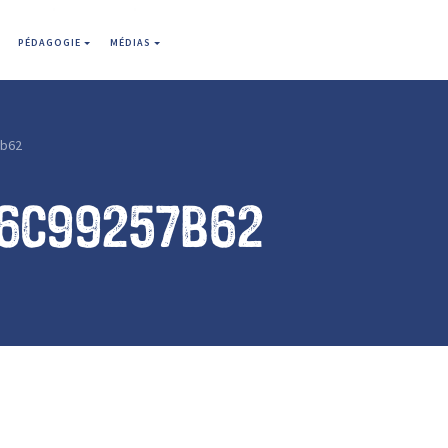
PÉDAGOGIE
MÉDIAS
7b62
96c99257b62