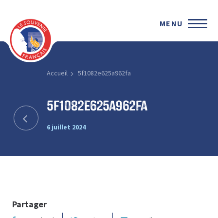
MENU
Accueil
5f1082e625a962fa
5f1082e625a962fa
6 juillet 2024
Partager