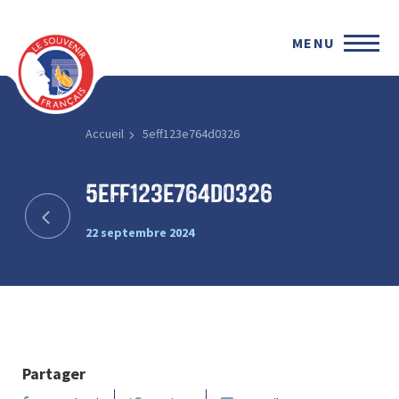
MENU
Accueil
5eff123e764d0326
5eff123e764d0326
22 septembre 2024
Partager