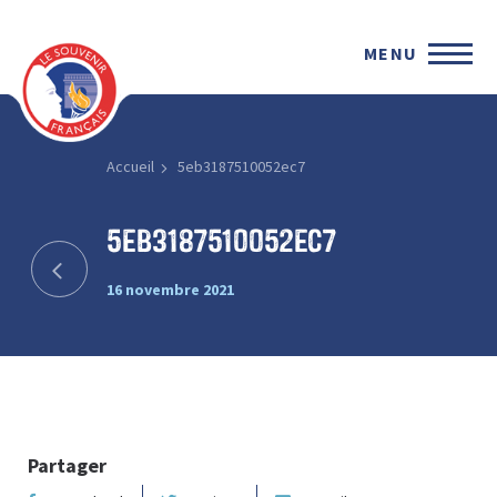
MENU
Accueil
5eb3187510052ec7
5eb3187510052ec7
16 novembre 2021
Partager