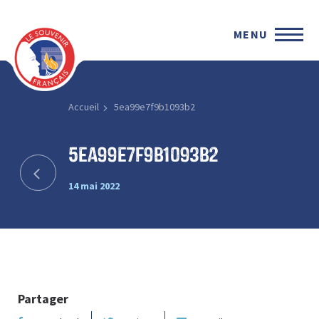
MENU
Accueil
5ea99e7f9b1093b2
5ea99e7f9b1093b2
14 mai 2022
Partager