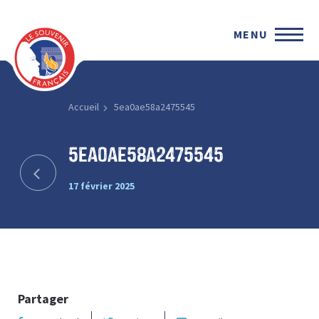
MENU
Accueil
5ea0ae58a2475545
5ea0ae58a2475545
17 février 2025
Partager