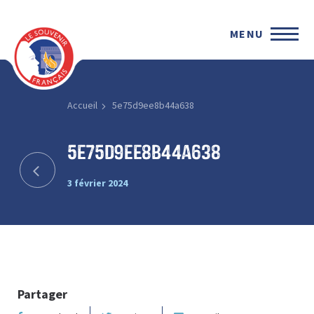
MENU
Accueil
5e75d9ee8b44a638
5e75d9ee8b44a638
3 février 2024
Partager