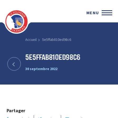
MENU
Accueil
5e5ffab810ed98c6
5e5ffab810ed98c6
30 septembre 2022
Partager