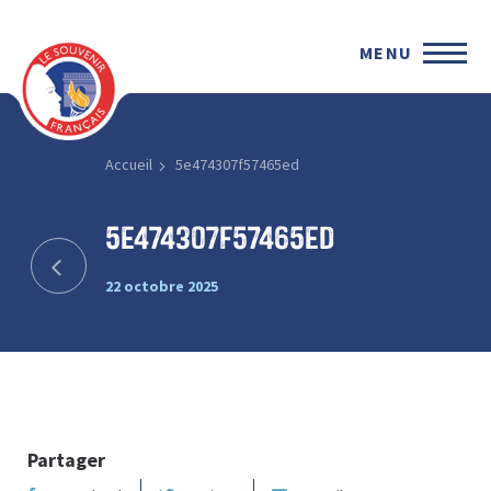
MENU
Accueil
5e474307f57465ed
5e474307f57465ed
22 octobre 2025
Partager