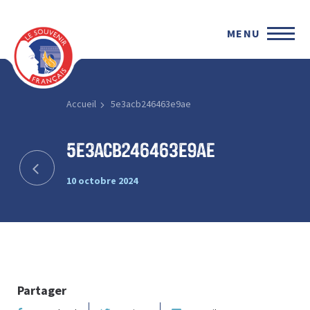
MENU
Accueil
5e3acb246463e9ae
5e3acb246463e9ae
10 octobre 2024
Partager