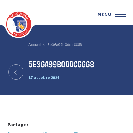
MENU
Accueil
5e36a99b0ddc6668
5e36a99b0ddc6668
17 octobre 2024
Partager