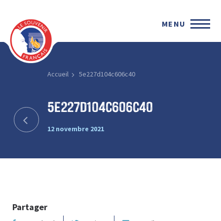
MENU
Accueil
5e227d104c606c40
5e227d104c606c40
12 novembre 2021
Partager