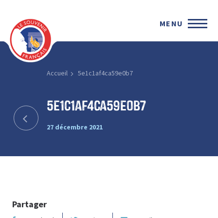
MENU
Accueil
5e1c1af4ca59e0b7
5e1c1af4ca59e0b7
27 décembre 2021
Partager