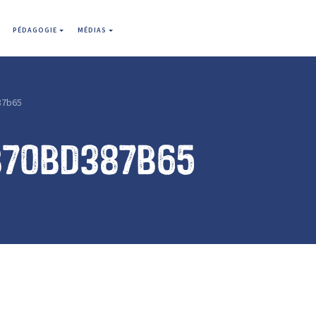
PÉDAGOGIE
MÉDIAS
87b65
b70bd387b65