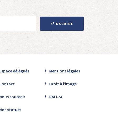
S'INSCRIRE
Espace délégués
Mentions légales
Contact
Droit à l’image
Nous soutenir
RAFI-SF
Nos statuts