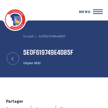
MENU
Accueil
5e0f619749e4d85f
5e0f619749e4d85f
14 juin 2022
Partager