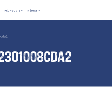
PÉDAGOGIE
MÉDIAS
8cda2
2301008cda2