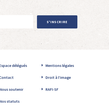
S'INSCRIRE
Espace délégués
Mentions légales
Contact
Droit à l’image
Nous soutenir
RAFI-SF
Nos statuts