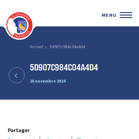
MENU
Accueil
5d907c984c04a4d4
5d907c984c04a4d4
26 novembre 2024
Partager