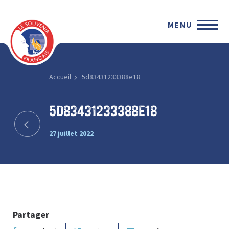
MENU
Accueil
5d83431233388e18
5d83431233388e18
27 juillet 2022
Partager