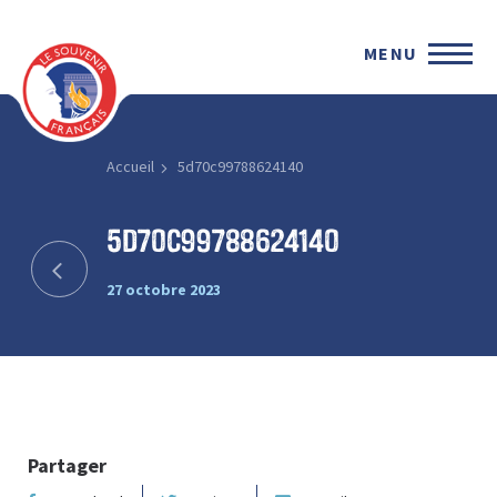
MENU
Accueil
5d70c99788624140
5d70c99788624140
27 octobre 2023
Partager