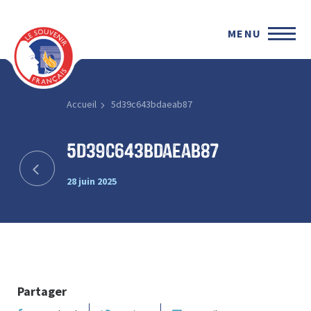
MENU
Accueil
5d39c643bdaeab87
5d39c643bdaeab87
28 juin 2025
Partager