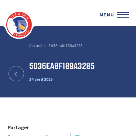
MENU
Accueil
5d36ea8f189a3285
5d36ea8f189a3285
24 avril 2025
Partager