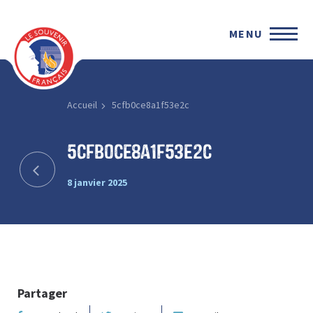
MENU
Accueil
5cfb0ce8a1f53e2c
5cfb0ce8a1f53e2c
8 janvier 2025
Partager