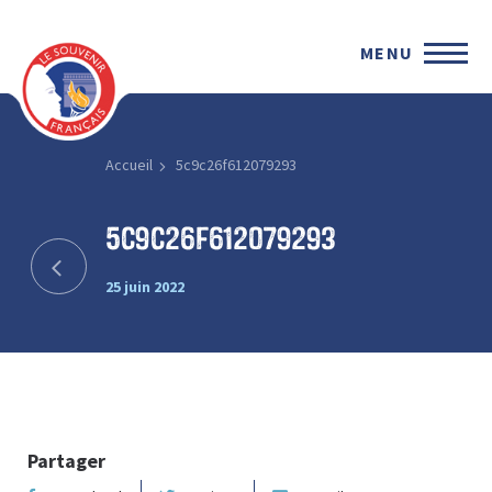
MENU
Accueil
5c9c26f612079293
5c9c26f612079293
25 juin 2022
Partager