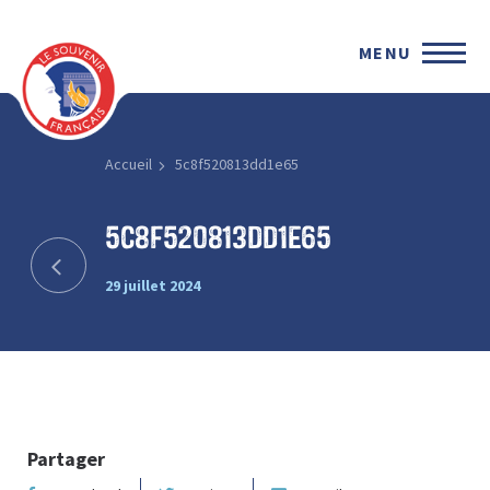
MENU
Accueil
5c8f520813dd1e65
5c8f520813dd1e65
29 juillet 2024
Partager