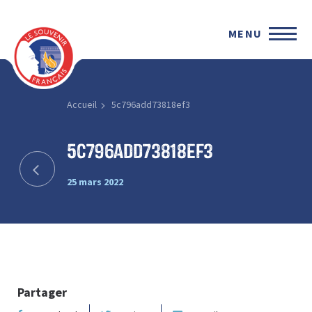
MENU
Accueil
5c796add73818ef3
5c796add73818ef3
25 mars 2022
Partager