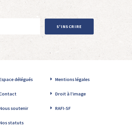
S'INSCRIRE
Espace délégués
Mentions légales
Contact
Droit à l’image
Nous soutenir
RAFI-SF
Nos statuts