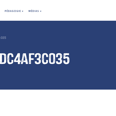
PÉDAGOGIE
MÉDIAS
c035
adc4af3c035