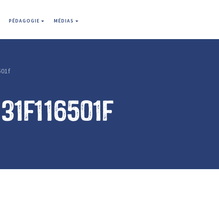
PÉDAGOGIE
MÉDIAS
501f
31f116501f