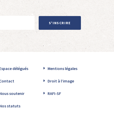
S'INSCRIRE
Espace délégués
Mentions légales
Contact
Droit à l’image
Nous soutenir
RAFI-SF
Nos statuts