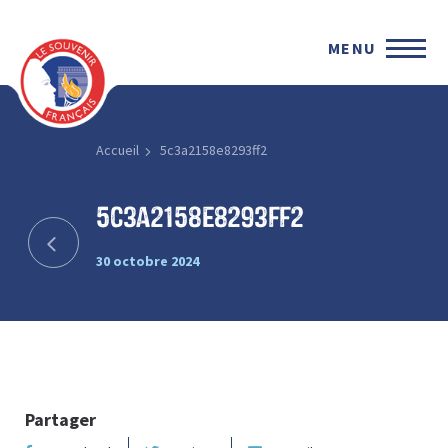
MENU
Accueil
5c3a2158e8293ff2
5c3a2158e8293ff2
30 octobre 2024
Partager