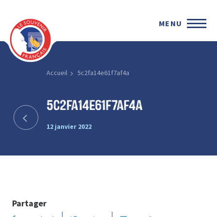
MENU
Accueil
5c2fa14e61f7af4a
5c2fa14e61f7af4a
12 janvier 2022
Partager