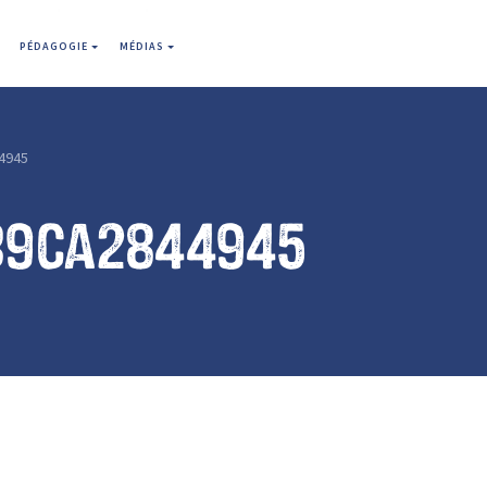
PÉDAGOGIE
MÉDIAS
4945
39ca2844945