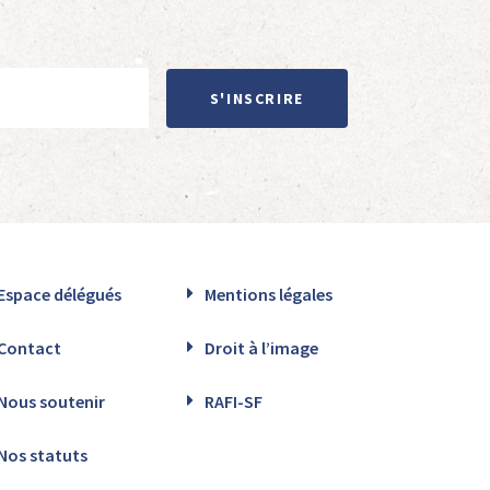
S'INSCRIRE
Espace délégués
Mentions légales
Contact
Droit à l’image
Nous soutenir
RAFI-SF
Nos statuts