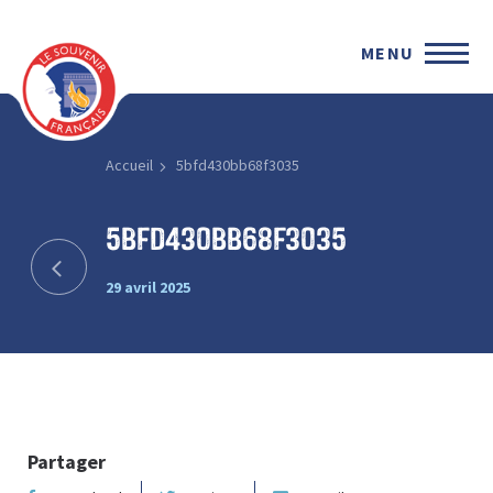
MENU
Accueil
5bfd430bb68f3035
5bfd430bb68f3035
29 avril 2025
Partager