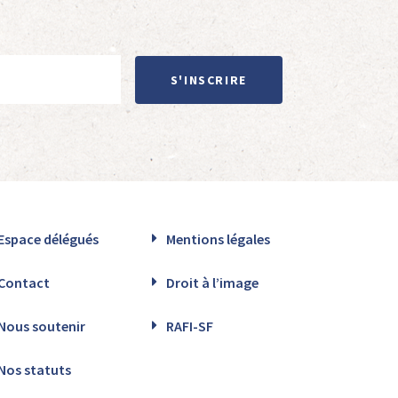
S'INSCRIRE
Espace délégués
Mentions légales
Contact
Droit à l’image
Nous soutenir
RAFI-SF
Nos statuts