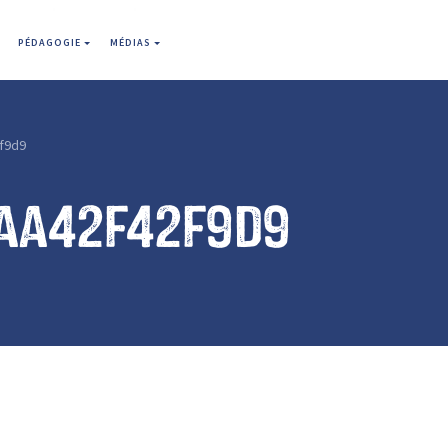
PÉDAGOGIE
MÉDIAS
f9d9
aa42f42f9d9