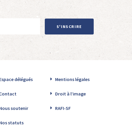
S'INSCRIRE
Espace délégués
Mentions légales
Contact
Droit à l’image
Nous soutenir
RAFI-SF
Nos statuts