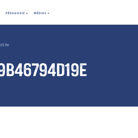
PÉDAGOGIE
MÉDIAS
4d19e
9b46794d19e