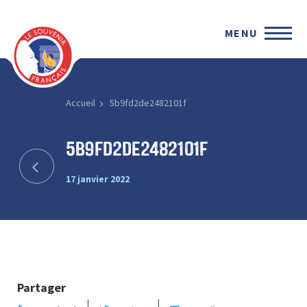
MENU
Accueil
5b9fd2de2482101f
5b9fd2de2482101f
17 janvier 2022
Partager