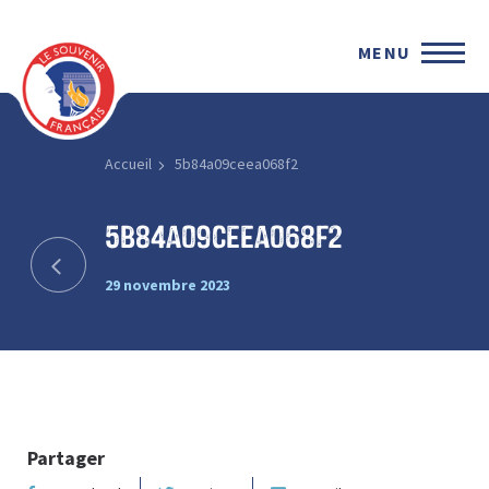
MENU
Accueil
5b84a09ceea068f2
5b84a09ceea068f2
29 novembre 2023
Partager