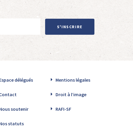
S'INSCRIRE
Espace délégués
Mentions légales
Contact
Droit à l’image
Nous soutenir
RAFI-SF
Nos statuts