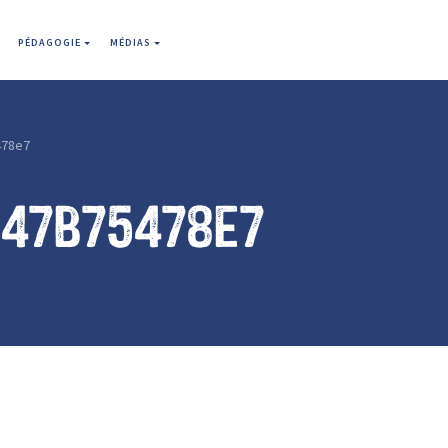
PÉDAGOGIE
MÉDIAS
478e7
b47b75478e7