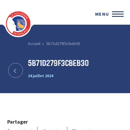
MENU
Accueil
5b71d279f3cbeb30
5b71d279f3cbeb30
24 juillet 2024
Partager