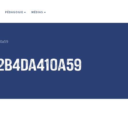
PÉDAGOGIE
MÉDIAS
0a59
2b4da410a59