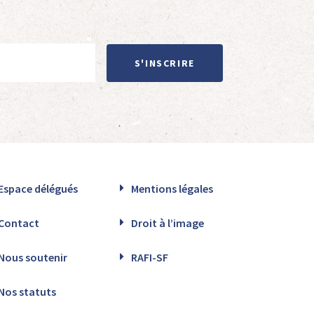
S'INSCRIRE
Espace délégués
Mentions légales
Contact
Droit à l’image
Nous soutenir
RAFI-SF
Nos statuts