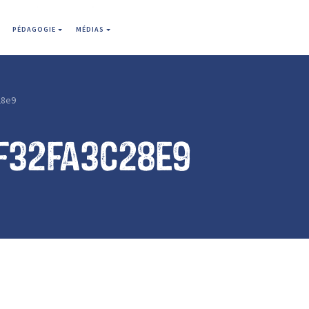
PÉDAGOGIE
MÉDIAS
28e9
f32fa3c28e9