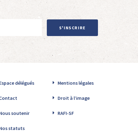
S'INSCRIRE
Espace délégués
Mentions légales
Contact
Droit à l’image
Nous soutenir
RAFI-SF
Nos statuts