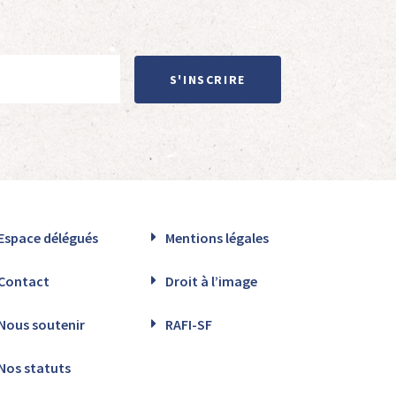
S'INSCRIRE
Espace délégués
Mentions légales
Contact
Droit à l’image
Nous soutenir
RAFI-SF
Nos statuts