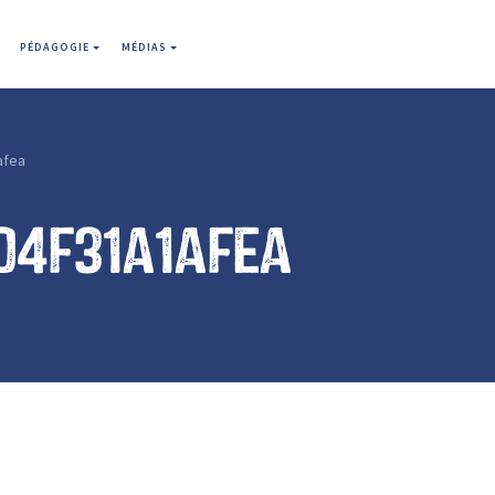
PÉDAGOGIE
MÉDIAS
afea
04f31a1afea