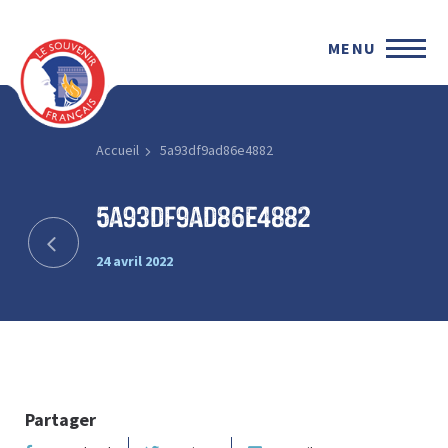
MENU
Accueil
5a93df9ad86e4882
5a93df9ad86e4882
24 avril 2022
Partager